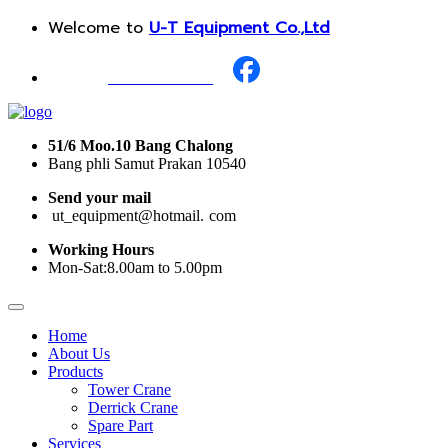
Welcome to
U-T Equipment Co.,Ltd
Call Us :
+668 1987 0376
51/6 Moo.10 Bang Chalong
Bang phli Samut Prakan 10540
Send your mail
i
ut_equipment@hotmail.
I
com
Working Hours
Mon-Sat:8.00am to 5.00pm
Home
About Us
Products
Tower Crane
Derrick Crane
Spare Part
Services