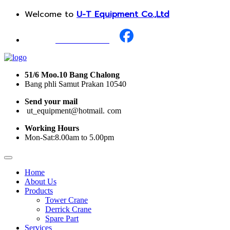
Welcome to
U-T Equipment Co.,Ltd
Call Us :
+668 1987 0376
51/6 Moo.10 Bang Chalong
Bang phli Samut Prakan 10540
Send your mail
i
ut_equipment@hotmail.
I
com
Working Hours
Mon-Sat:8.00am to 5.00pm
Home
About Us
Products
Tower Crane
Derrick Crane
Spare Part
Services