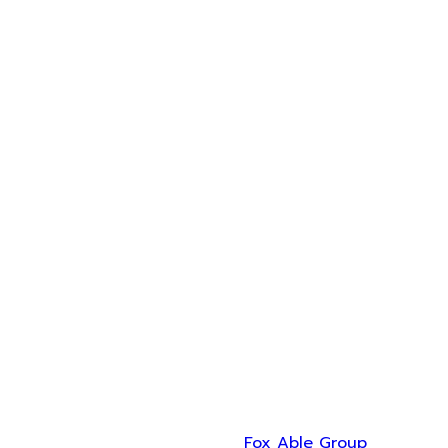
Recent Project
Copyright © 2022 u-t equipment co.,ltd. All Right
Reserved Design by
Fox Able Group