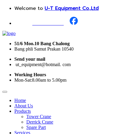
Welcome to
U-T Equipment Co.,Ltd
Call Us :
+668 1987 0376
51/6 Moo.10 Bang Chalong
Bang phli Samut Prakan 10540
Send your mail
i
ut_equipment@hotmail.
I
com
Working Hours
Mon-Sat:8.00am to 5.00pm
Home
About Us
Products
Tower Crane
Derrick Crane
Spare Part
Services