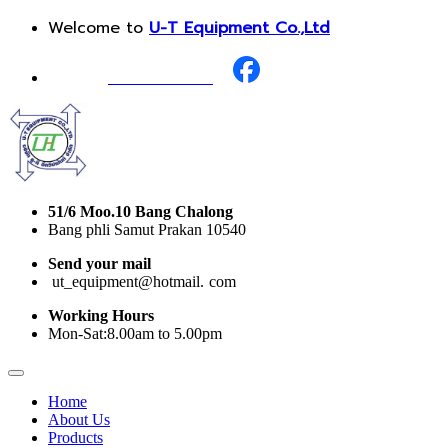
Welcome to
U-T Equipment Co.,Ltd
Call Us :
+668 1987 0376
51/6 Moo.10 Bang Chalong
Bang phli Samut Prakan 10540
Send your mail
i
ut_equipment@hotmail.
I
com
Working Hours
Mon-Sat:8.00am to 5.00pm
Home
About Us
Products