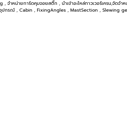
, จำหน่ายการ์ดคุมจอยสติ๊ก , นำเข้าอะไหล่ทาวเวอร์เครน,จัดจำหน
และอุปกรณ์ , Cabin , FixingAngles , MastSection , Slewing