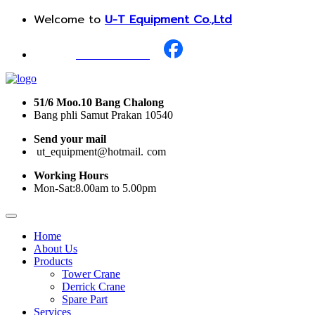
Welcome to
U-T Equipment Co.,Ltd
Call Us :
+668 1987 0376
51/6 Moo.10 Bang Chalong
Bang phli Samut Prakan 10540
Send your mail
i
ut_equipment@hotmail.
I
com
Working Hours
Mon-Sat:8.00am to 5.00pm
Home
About Us
Products
Tower Crane
Derrick Crane
Spare Part
Services