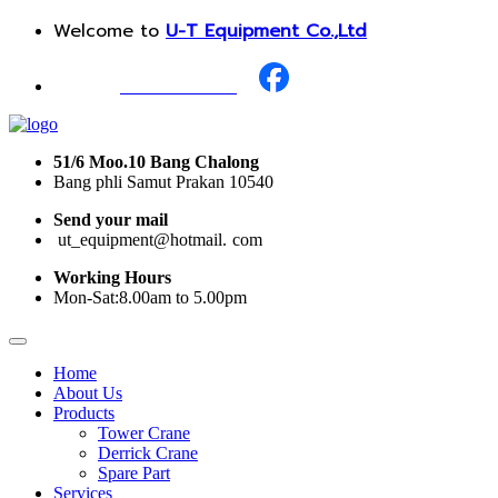
Welcome to
U-T Equipment Co.,Ltd
Call Us :
+668 1987 0376
51/6 Moo.10 Bang Chalong
Bang phli Samut Prakan 10540
Send your mail
i
ut_equipment@hotmail.
I
com
Working Hours
Mon-Sat:8.00am to 5.00pm
Home
About Us
Products
Tower Crane
Derrick Crane
Spare Part
Services