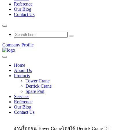
Reference
Our Blog
Contact Us
Company Profile
Home
About Us
Products
Tower Crane
Derrick Crane
Spare Part
Services
Reference
Our Blog
Contact Us
งานรื้อถอน Tower Craneโดยใช้ Derrick Crane 15T