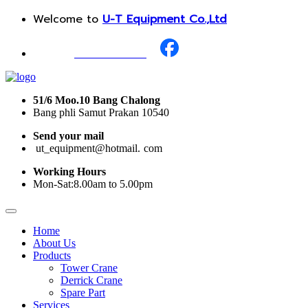
Welcome to
U-T Equipment Co.,Ltd
Call Us :
+668 1987 0376
51/6 Moo.10 Bang Chalong
Bang phli Samut Prakan 10540
Send your mail
i
ut_equipment@hotmail.
I
com
Working Hours
Mon-Sat:8.00am to 5.00pm
Home
About Us
Products
Tower Crane
Derrick Crane
Spare Part
Services