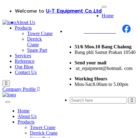
Welcome to
U-T Equipment Co.,Ltd
Home
About Us
Products
Call Us :
+668 1987 0376
Tower Crane
Derrick
Crane
51/6 Moo.10 Bang Chalong
Spare Part
Bang phli Samut Prakan 10540
Services
Reference
Send your mail
Our Blog
i
ut_equipment@hotmail.
I
com
Contact Us
Working Hours
Mon-Sat:8.00am to 5.00pm
Company Profile
Home
About Us
Products
Tower Crane
Derrick Crane