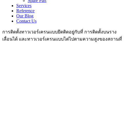
Spare Part
Services
Reference
Our Blog
Contact Us
การติดตั้งทาวเวอร์เครนแบบยึดติดอยู่กับที่ การติดตั้งบนราง
เลื่อนได้ และทาวเวอร์เครนแบบไต่ไปตามความสูงของสถานที่
บริษัท ยู-ที อีควิปเม้นท์ จำกัด
U-T Equipment Co.,Ltd
บริการนำเข้า จำหน่าย ให้เช่า ทาวเวอร์เครน (Tower Crane)
เด
อริคเครน (Derrick Crane) ทาวเวอร์เครนแขนราบ Hamer
Head Crane)