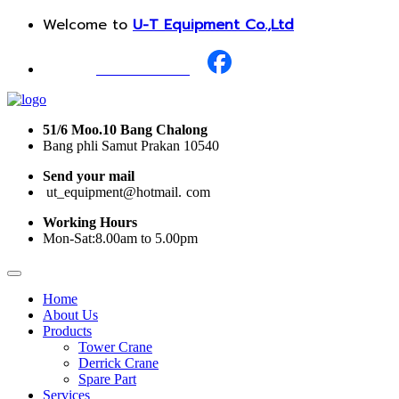
Welcome to
U-T Equipment Co.,Ltd
Call Us :
+668 1987 0376
51/6 Moo.10 Bang Chalong
Bang phli Samut Prakan 10540
Send your mail
i
ut_equipment@hotmail.
I
com
Working Hours
Mon-Sat:8.00am to 5.00pm
Home
About Us
Products
Tower Crane
Derrick Crane
Spare Part
Services