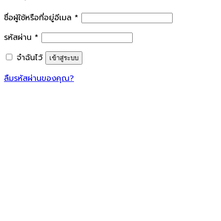
ชื่อผู้ใช้หรือที่อยู่อีเมล
*
รหัสผ่าน
*
จำฉันไว้
เข้าสู่ระบบ
ลืมรหัสผ่านของคุณ?
บริษัท ยู-ที อีควิปเม้นท์ จำกัด
U-T Equipment Co.,Ltd
บริการนำเข้า จำหน่าย ให้เช่า ทาวเวอร์เครน (Tower
Crane)
เดอริคเครน (Derrick Crane) ทาวเวอร์เครนแขน