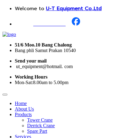
Welcome to
U-T Equipment Co.,Ltd
Call Us :
+668 1987 0376
51/6 Moo.10 Bang Chalong
Bang phli Samut Prakan 10540
Send your mail
i
ut_equipment@hotmail.
I
com
Working Hours
Mon-Sat:8.00am to 5.00pm
Home
About Us
Products
Tower Crane
Derrick Crane
Spare Part
Services