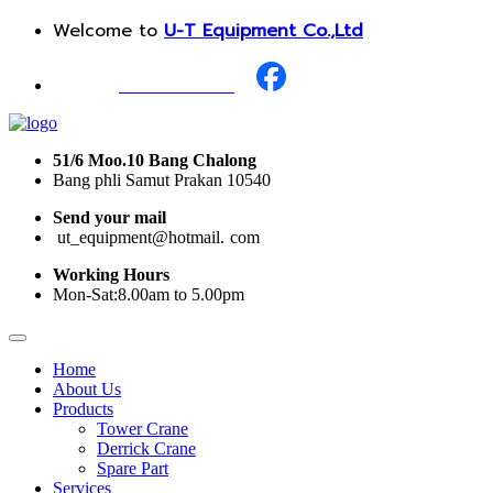
Welcome to
U-T Equipment Co.,Ltd
Call Us :
+668 1987 0376
51/6 Moo.10 Bang Chalong
Bang phli Samut Prakan 10540
Send your mail
i
ut_equipment@hotmail.
I
com
Working Hours
Mon-Sat:8.00am to 5.00pm
Home
About Us
Products
Tower Crane
Derrick Crane
Spare Part
Services