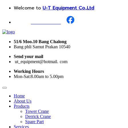
Welcome to
U-T Equipment Co.,Ltd
Call Us :
+668 1987 0376
51/6 Moo.10 Bang Chalong
Bang phli Samut Prakan 10540
Send your mail
i
ut_equipment@hotmail.
I
com
Working Hours
Mon-Sat:8.00am to 5.00pm
Home
About Us
Products
Tower Crane
Derrick Crane
Spare Part
Services