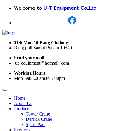
Welcome to
U-T Equipment Co.,Ltd
Call Us :
+668 1987 0376
51/6 Moo.10 Bang Chalong
Bang phli Samut Prakan 10540
Send your mail
i
ut_equipment@hotmail.
I
com
Working Hours
Mon-Sat:8.00am to 5.00pm
Home
About Us
Products
Tower Crane
Derrick Crane
Spare Part
Services