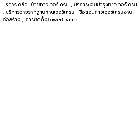
บริการเคลื่อนย้ายทาวเวอร์เครน , บริการซ่อมบำรุงทาวเวอร์เครน
, บริการวางรากฐานทานเวอร์เครน , รื้อถอนทาวเวอร์เครนงาน
ก่อสร้าง , การติดตั้งTowerCrane
บริษัท ยู-ที อีควิปเม้นท์ จำกัด
U-T Equipment Co.,Ltd
บริการนำเข้า จำหน่าย ให้เช่า ทาวเวอร์เครน (Tower
Crane)
เดอริคเครน (Derrick Crane) ทาวเวอร์เครนแขน